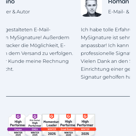
Roman Hotsiak
E-Mail- & SMS-Marketing
Ich habe tolle Erfahrungen damit gemacht.
M
MySignature ist sehr einfach und stark
d
anpassbar! Ich kann ganz einfach eine schöne
w
.
professionelle Signatur für mein Team erstellen.
D
Vielen Dank an den Support, der mir bei der
Einrichtung einer geschäftlichen E-Mail-
Signatur geholfen hat.
Item
1
of
4