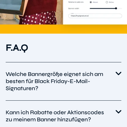
F.A.Q
Welche Bannergröße eignet sich am
besten für Black Friday-E-Mail-
Signaturen?
Wir empfehlen eine Auflösung von 640×480
Kann ich Rabatte oder Aktionscodes
Pixel, um eine gute Bildqualität und schnelles
zu meinem Banner hinzufügen?
Laden zu gewährleisten. Für optimale