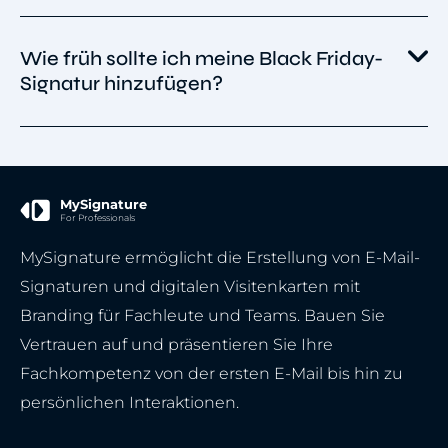
Ergebnisse sollte Ihr Banner weniger als 1 MB
Ja! Das Anzeigen von "50 % Rabatt" oder
groß sein.
Wie früh sollte ich meine Black Friday-
Promo-Codes direkt auf Ihrem Banner ist eine
Signatur hinzufügen?
großartige Möglichkeit, Ihre Angebote
hervorzuheben und Klicks zu generieren.
Am besten aktualisieren Sie Ihre Signatur
mindestens eine Woche vor dem Black Friday,
damit Ihre Werbeaktion in jeder E-Mail im
MySignature
For Professionals
Vorfeld der Veranstaltung sichtbar ist.
MySignature ermöglicht die Erstellung von E-Mail-
Signaturen und digitalen Visitenkarten mit
Branding für Fachleute und Teams. Bauen Sie
Vertrauen auf und präsentieren Sie Ihre
Fachkompetenz von der ersten E-Mail bis hin zu
persönlichen Interaktionen.